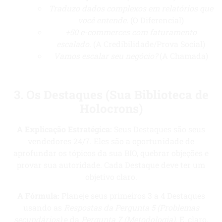
Traduzo dados complexos em relatórios que
você entende.
(O Diferencial)
+50 e-commerces com faturamento
escalado.
(A Credibilidade/Prova Social)
Vamos escalar seu negócio?
(A Chamada)
3. Os Destaques (Sua Biblioteca de
Holocrons)
A Explicação Estratégica:
Seus Destaques são seus
vendedores 24/7. Eles são a oportunidade de
aprofundar os tópicos da sua BIO, quebrar objeções e
provar sua autoridade. Cada Destaque deve ter um
objetivo claro.
A Fórmula:
Planeje seus primeiros 3 a 4 Destaques
usando as
Respostas da Pergunta 5 (Problemas
secundários)
e da
Pergunta 7 (Metodologia)
. E, claro,