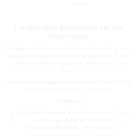
cliente.
2. A BIO (Sua Mensagem em 150
Caracteres)
A Explicação Estratégica:
A BIO é o seu “aperto de mão”
digital. Em 3 segundos, ela precisa responder: “O que
você faz por mim?” e “Por que eu deveria confiar em
você?”.
Vamos usar suas respostas para construir uma BIO que
seja uma proposta de valor irresistível.
A Fórmula:
Linha 1 (A Promessa):
Use a
Resposta da Pergunta
6 (O que seu cliente vai conquistar)
.
Linha 2 (O Diferencial):
Use a
Resposta da
Pergunta 2 (Sua potência única)
.